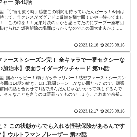
ジャー 第41話
1話「宇宙を救う時」感想この瞬間を待っていたんだーっ！今回は
持して、ラクレスがダグデドに反旗を翻す回！いやー待ってまし
！ この時を！！兄弟対決の回かと思ってたのにブーブー座布団
掛けられた爆弾解除の場面ばっかりなのでこの回大丈夫かよ…っ
ってましたが、ダグデドがオ...
2023.12.18
2025.08.16
ファーストシーズン完！ 全キャラで一番セクシーな
FO加治木】仮面ライダーガッチャード 第15話
5話 掴めハッピー！輝けガッチャリバー！感想ファーストシーズン
今回は14話の続き。ほぼ戦闘シーンしかない回だったので、頑張
前回の話と合わせて1話で済んだんじゃないかって気もするんで
、そんなことを言うのは野暮ってものでしょう。これまで余裕し
しゃくで振る舞っていた...
2023.12.17
2025.08.16
え？ この状態からでも入れる怪獣保険があるんです
？】ウルトラマンブレーザー 第22話