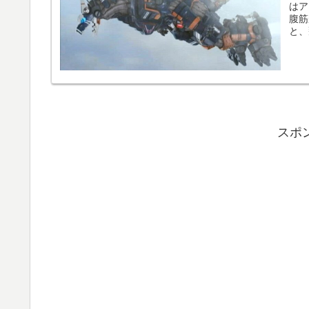
はア
腹筋
と、
が、
スポ