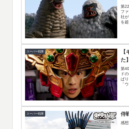
第2
ファ
社が
を超
で、
【
スーパー戦隊
た
第4
ドの
ぱり
「ウ
関係
侍
スーパー戦隊
感想