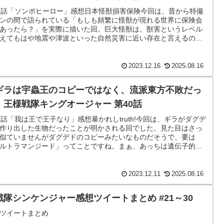
2話「ソンポヒーロー」感想日本怪獣損害保険今回は、昔から特撮
ンの間で語られている「もしも頻繁に怪獣が現れる世界に保険会
あったら？」を実際に描いた回。巨大怪獣は、獣害というレベル
えてもはや地震や津波といった自然災害に近い存在と言えるの
火災保険や地震保険のように、...
2023.12.16
2025.08.16
ギラは宇蟲王のコピーではなく、流派東方不敗だっ
】王様戦隊キングオージャー 第40話
0話「我は王で王子なり」感想暴かれしtruth!今回は、ギラがダグデ
作り出した生物だったことが明かされる回でした。見た目はさっ
似ていませんがダグデドのコピーみたいなものだそうで、要は
ルトラマンジード」ってことですね。まぁ、あっちは遺伝子的に
があることは第1話の...
2023.12.11
2025.08.16
戦隊シンケンジャー感想ツイートまとめ #21～30
ツイートまとめ