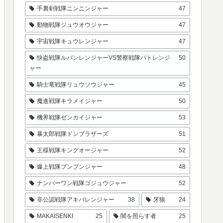
手裏剣戦隊ニンニンジャー
47
動物戦隊ジュウオウジャー
47
宇宙戦隊キュウレンジャー
47
快盗戦隊ルパンレンジャーVS警察戦隊パトレンジ
50
ャー
騎士竜戦隊リュウソウジャー
45
魔進戦隊キラメイジャー
50
機界戦隊ゼンカイジャー
53
暴太郎戦隊ドンブラザーズ
51
王様戦隊キングオージャー
52
爆上戦隊ブンブンジャー
48
ナンバーワン戦隊ゴジュウジャー
52
非公認戦隊アキバレンジャー
38
牙狼
24
MAKAISENKI
25
闇を照らす者
25