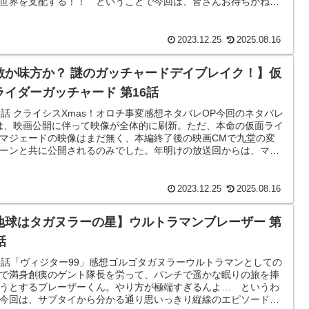
世界を支配する！！ ということで今回は、皆さんお待ちかねの
クレス王の秘密」が明かされ...
2023.12.25
2025.08.16
敵か味方か？ 謎のガッチャードデイブレイク！】仮
ライダーガッチャード 第16話
6話 クライシスXmas！オロチ事変感想ネタバレOP今回のネタバレ
は、映画公開に伴って映像が全体的に刷新。ただ、本命の仮面ライ
マジェードの映像はまだ無く、本編終了後の映画CMで九堂の変
ーンと共に公開されるのみでした。年明けの放送回からは、マジ
ドもOPに登場する...
2023.12.25
2025.08.16
地球はタガヌラーの星】ウルトラマンブレーザー 第
話
3話「ヴィジター99」感想ゴルゴタガヌラーウルトラマンとしての
で満身創痍のゲント隊長を労って、パンチで遥かな眠りの旅を捧
うとするブレーザーくん。やり方が極端すぎるんよ… というわ
今回は、サブタイから分かる通り思いっきり縦線のエピソード。