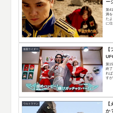
ー
第4
満を
たよ
に仕
て思
【
仮面ライダー
U
第1
終了
れば
すが
ゃく
【
ウルトラマン
か