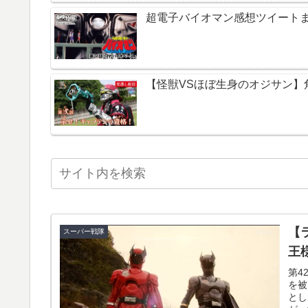
超電子バイオマン感想ツイートまと
【怪獣VSほぼ生身のオジサン】
【
スーパー戦隊
王
第4
を被
とし