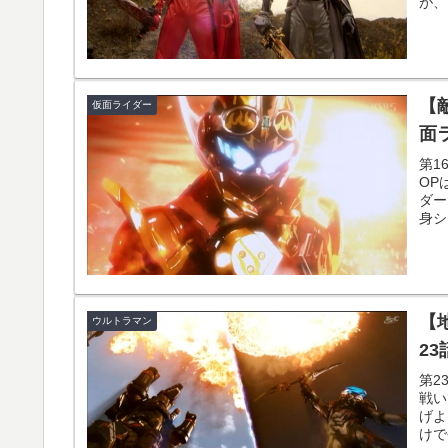
が、
「ラ
【
仮面ライダー
面
第1
OP
ダー
身シ
ェー
【
ウルトラマン
23
第2
戦い
げよ
けで