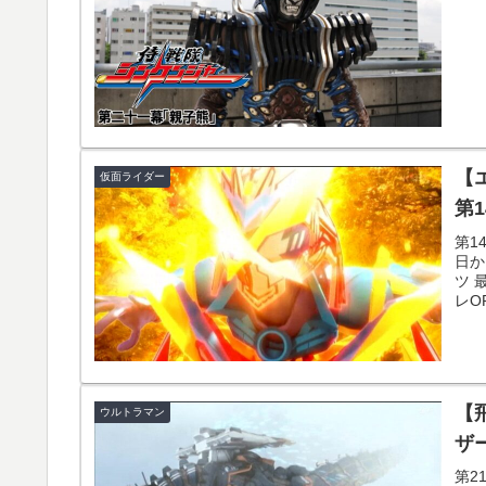
【
仮面ライダー
第1
第1
日か
ツ 
レO
感す.
【
ウルトラマン
ザー
第2