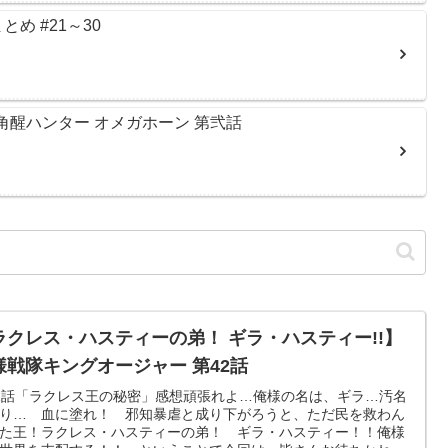
め #21～30
角醒ハンター オメガホーン 第弐話
ラクレス・ハスティーの弟！ ギラ・ハスティー!!】
様戦隊キングオージャー 第42話
2話「ラクレス王の秘密」感想頑張れよ…俺様の名は、ギラ…汚名
り… 血に塗れ！ 邪知暴虐と成り下がろうと、ただ民を救わん
た王！ラクレス・ハスティーの弟！ ギラ・ハスティー！！俺様