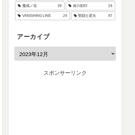
魔戒ノ花
26
炎の刻印
24
VANISHING LINE
24
聖闘士星矢
97
アーカイブ
スポンサーリンク