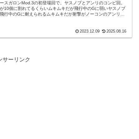
ースガロンMod.3の初登場回で、ヤスノブとアンリのコンビ回。
が10個に割れてるくらいムキムキだが飛行中のGに弱いヤスノブ
飛行中のGに耐えられるムキムキだが射撃がノーコンのアンリ
力を合わせて...
2023.12.09
2025.08.16
ンサーリンク