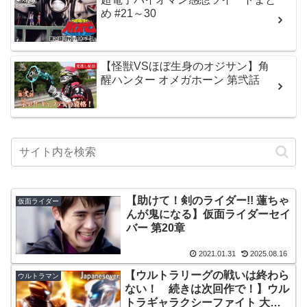
め #21～30
【怪獣VSほぼ生身のオジサン】角
醒ハンター オメガホーン 第弐話
【助けて！剣のライダー!! 蓮ちゃ
仮面ライダー
んが鬼になる】仮面ライダーセイ
バー 第20章
2021.01.31
2025.08.16
【ウルトラリーグの戦いは終わら
ウルトラマン
ない！ 続きは次回作で！】ウル
トラギャラクシーファイト 大い