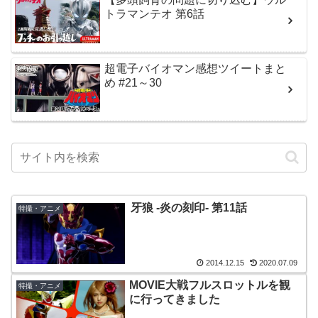
トラマンテオ 第6話
超電子バイオマン感想ツイートまと
め #21～30
牙狼 -炎の刻印- 第11話
特撮・アニメ
2014.12.15
2020.07.09
MOVIE大戦フルスロットルを観
特撮・アニメ
に行ってきました