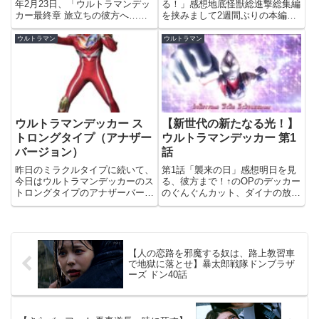
年2月23日、「ウルトラマンデッ
る！」感想地底怪獣総進撃総集編
カー最終章 旅立ちの彼方へ…」
を挟みまして2週間ぶりの本編再
が劇場公開＆TSUBURAYA
開。今回はリュウモンのメイン
IMAGINATIONでの配信開始とな
回。ただしストーリーというスト
ウルトラマン
ウルトラマン
りました！デッカーが現行作品の
ーリーは特になく、大量に現れた
主役として活躍するのは、これが
地底怪獣の軍団を蹴散らしていく
最後。毎年恒例と...
だけの話。登場した怪獣は、パゴ
ス、...
ウルトラマンデッカー ス
【新世代の新たなる光！】
トロングタイプ（アナザー
ウルトラマンデッカー 第1
バージョン）
話
昨日のミラクルタイプに続いて、
第1話「襲来の日」感想明日を見
今日はウルトラマンデッカーのス
る、彼方まで！↑のOPのデッカー
トロングタイプのアナザーバージ
のぐんぐんカット、ダイナの放送
ョン。ミラクルタイプとは反対
初期のフルCGぐんぐんカットの
に、デッカーのストロングタイプ
オマージュになっていてノスタル
はダイナのストロングタイプに比
ジーが爆発。そんなわけで2022
べて銀の面積が多く、NEW
年の新ウルトラマン、「ウルトラ
GENERATION DYNAとい...
マンデッカー」の放送が始ま...
【人の恋路を邪魔する奴は、路上教習車
で地獄に落とせ】暴太郎戦隊ドンブラザ
ーズ ドン40話