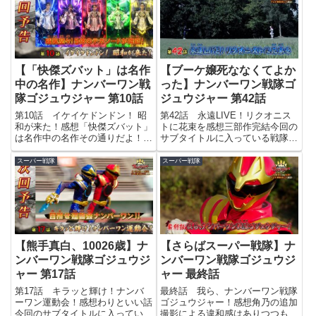
【「快傑ズバット」は名作
【ブーケ嬢死ななくてよか
中の名作】ナンバーワン戦
った】ナンバーワン戦隊ゴ
隊ゴジュウジャー 第10話
ジュウジャー 第42話
第10話 イケイケドンドン！ 昭
第42話 永遠LIVE！リクオニス
和が来た！感想「快傑ズバット」
トに花束を感想三部作完結今回の
は名作中の名作その通りだよ！
サブタイトルに入っている戦隊名
昭和ノーワン！まさか悪の怪人に
は、そのまんまライブマン。予想
それが分かる者がいるとは… さ
通り、クオンが指輪を見せるだけ
スーパー戦隊
スーパー戦隊
て、そんな「快傑ズバット」が熱
の出番のみでした。ご丁寧に、ラ
すぎる今回のサブタイトルに入っ
イブマンリングがセンターで一番
ている戦隊名は、イケイケドン...
大きく映っていたのはちょっ...
【熊手真白、10026歳】ナ
【さらばスーパー戦隊】ナ
ンバーワン戦隊ゴジュウジ
ンバーワン戦隊ゴジュウジ
ャー 第17話
ャー 最終話
第17話 キラッと輝け！ナンバ
最終話 我ら、ナンバーワン戦隊
ーワン運動会！感想わりといい話
ゴジュウジャー！感想角乃の追加
今回のサブタイトルに入っている
撮影による違和感はありつつも、