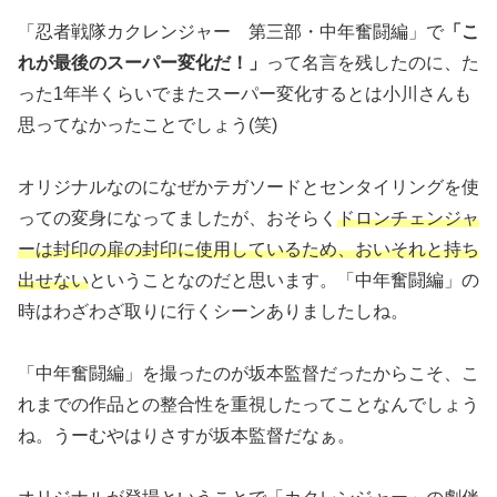
「忍者戦隊カクレンジャー 第三部・中年奮闘編」で
「こ
れが最後のスーパー変化だ！」
って名言を残したのに、た
った1年半くらいでまたスーパー変化するとは小川さんも
思ってなかったことでしょう(笑)
オリジナルなのになぜかテガソードとセンタイリングを使
っての変身になってましたが、おそらく
ドロンチェンジャ
ーは封印の扉の封印に使用しているため、おいそれと持ち
出せない
ということなのだと思います。「中年奮闘編」の
時はわざわざ取りに行くシーンありましたしね。
「中年奮闘編」を撮ったのが坂本監督だったからこそ、こ
れまでの作品との整合性を重視したってことなんでしょう
ね。うーむやはりさすが坂本監督だなぁ。