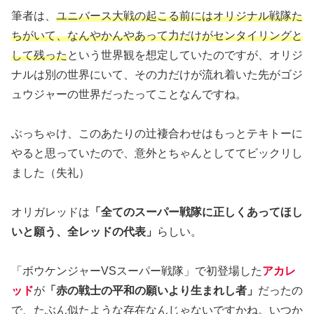
筆者は、
ユニバース大戦の起こる前にはオリジナル戦隊た
ちがいて、なんやかんやあって力だけがセンタイリングと
して残った
という世界観を想定していたのですが、オリジ
ナルは別の世界にいて、その力だけが流れ着いた先がゴジ
ュウジャーの世界だったってことなんですね。
ぶっちゃけ、このあたりの辻褄合わせはもっとテキトーに
やると思っていたので、意外とちゃんとしててビックリし
ました（失礼）
オリガレッドは
「全てのスーパー戦隊に正しくあってほし
いと願う、全レッドの代表」
らしい。
「ボウケンジャーVSスーパー戦隊」で初登場した
アカレ
ッド
が
「赤の戦士の平和の願いより生まれし者」
だったの
で、たぶん似たような存在なんじゃないですかね。いつか