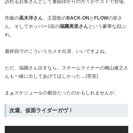
訪れるお客さんとして番組ゆかりの方々がゲストで登場。
作曲の
高木洋さん
、主題歌の
BACK-ON
と
FLOW
の皆さ
ん、そしてホッパー1役の
福圓美里さん
という豪華な顔ぶ
れ。
最終回でのこういうカメオ出演、いいですよね。
ただ、福圓さん出すなら、スチームライナーの檜山修之さ
んも一緒に出してあげてほしかった…(苦笑)
まぁスケジュールの都合だったのかもしれませんが。
次週、仮面ライダーガヴ！