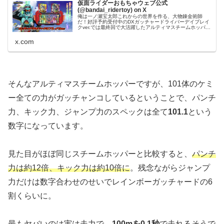
仮面ライダーおもちゃウェブ公式
(@bandai_ridertoy) on X
俺は一ノ瀬宝太郎これからの世界を作る、大物錬金術師
だ！好評予約受付中のDXガッチャードライバーデイブレイ
クver.では最終回で大活躍したアルティマスチームホッパー
にも変身可能🦗🚂詳細は明日、更新予定！お楽しみに✨#仮
面ライダーガッチャード #nitiasa
x.com
そんなアルティマスチームホッパーですが、101体のケミ
ー全ての力がガッチャンコしているということで、パンチ
力、キック力、ジャンプ力のスペックは全て
101.1
という
数字になっています。
見た目がほぼ同じスチームホッパーと比較すると、
パンチ
力は約12倍、キック力は約10倍に
。残念ながらジャンプ
力だけは数字合わせのせいでレインボーガッチャードの6
割くらいに。
最もヤバいのは実は走力で、
100mを0.1秒
で走れるそうで