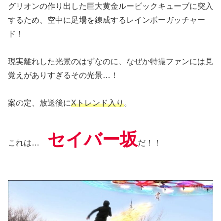
グリオンの作り出した巨大黄金ルービックキューブに突入
するため、空中に足場を錬成するレインボーガッチャー
ド！
現実離れした光景のはずなのに、なぜか特撮ファンには見
覚えがありすぎるその光景…！
案の定、放送後に
Xトレンド入り
。
セイバー坂
これは…
だ！！