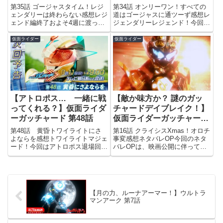
話
第35話 ゴージャスタイム！レジ
第34話 オンリーワン！すべての
ェンダリーは終わらない感想レジ
道はゴージャスに通ツーず感想レ
ェンド編終了およそ4週に渡って
ジェンダリーレジェンド！今回も
繰り広げられてきた仮面ライダー
引き続き、カグヤ様によるゴージ
レジェンド客演編も今回で一区切
ャスオンステージ。本作のサブタ
仮面ライダー
仮面ライダー
り。ほとんど周年作品みたいな盛
イトルはケミーの名前が隠れてい
り上がりで、熱い1ヵ月だった
るのが一応のルールですが、今回
ぜ…次にカグヤ様に会えるの
はいよいよアークワンとゼロツ...
は、...
【アトロポス… 一緒に戦
【敵か味方か？ 謎のガッ
ってくれる？】仮面ライダ
チャードデイブレイク！】
ーガッチャード 第48話
仮面ライダーガッチャード
第16話
第48話 黄昏トワイライトにさ
第16話 クライシスXmas！オロチ
よならを感想トワイライトマジェ
事変感想ネタバレOP今回のネタ
ード！今回はアトロポス退場回。
バレOPは、映画公開に伴って映
九堂はどちらかと言うとアトロポ
像が全体的に刷新。ただ、本命の
スが退場したついでにパワーアッ
仮面ライダーマジェードの映像は
プした感が強く、あんまり彼女の
まだ無く、本編終了後の映画CM
メイン回という感じはしませんで
で九堂の変身シーンと共に公開さ
したね。己が娘を助けるために
れるのみでした。年明けの...
【月の力、ルーナアーマー！】ウルトラ
奔...
マンアーク 第7話