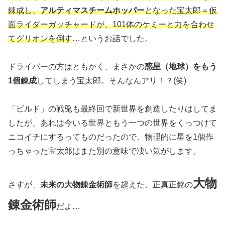
錬成し、
アルティマスチームホッパー
となった宝太郎＝仮
面ライダーガッチャードが、101体のケミーと力を合わせ
てグリオンを倒す
…というお話でした。
ドライバーの方はともかく、まさかの
惑星（地球）をもう
1個錬成
してしまう宝太郎。そんなんアリ！？(笑)
「ビルド」の戦兎も最終回で新世界を創造したりはしてま
したが、あれは今いる世界ともう一つの世界をくっつけて
ニコイチにするってものだったので、物理的に星を1個作
っちゃった宝太郎はまた別の意味で凄い気がします。
大物
さすが、
未来の大物錬金術師
を超えた、正真正銘の
錬金術師
だよ…