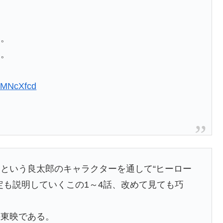
露。
い。
h5MNcXfcd
という良太郎のキャラクターを通して“ヒーロー
定も説明していくこの1～4話、改めて見ても巧
の東映である。