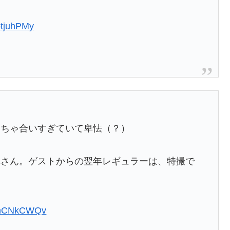
VotjuhPMy
っちゃ合いすぎていて卑怯（？）
輝さん。ゲストからの翌年レギュラーは、特撮で
PqhCNkCWQv