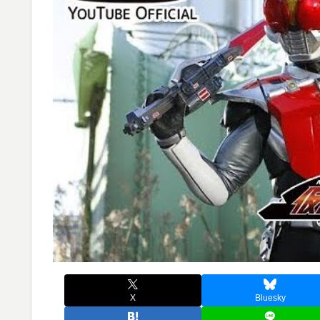
X
Bluesky