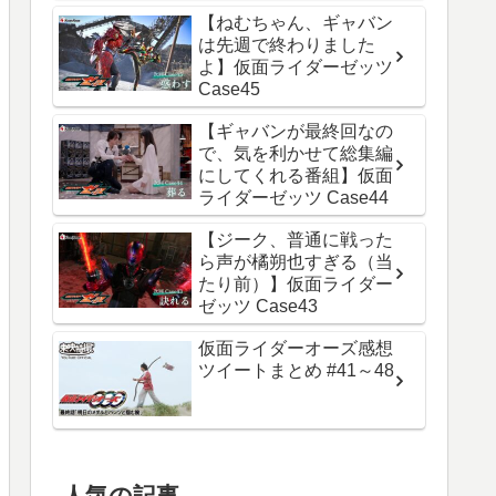
【ねむちゃん、ギャバン
は先週で終わりました
よ】仮面ライダーゼッツ
Case45
【ギャバンが最終回なの
で、気を利かせて総集編
にしてくれる番組】仮面
ライダーゼッツ Case44
【ジーク、普通に戦った
ら声が橘朔也すぎる（当
たり前）】仮面ライダー
ゼッツ Case43
仮面ライダーオーズ感想
ツイートまとめ #41～48
人気の記事