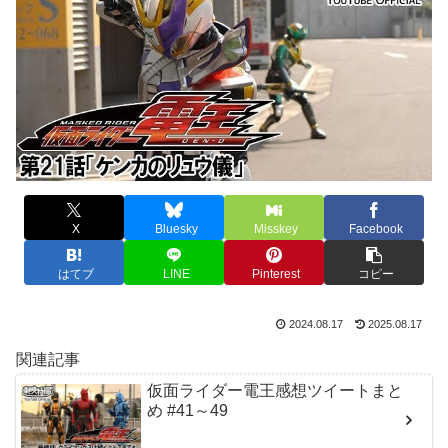
X
Bluesky
Misskey
Facebook
はてブ
LINE
Pinterest
コピー
2024.08.17
2025.08.17
関連記事
仮面ライダー電王感想ツイートまと
め #41～49