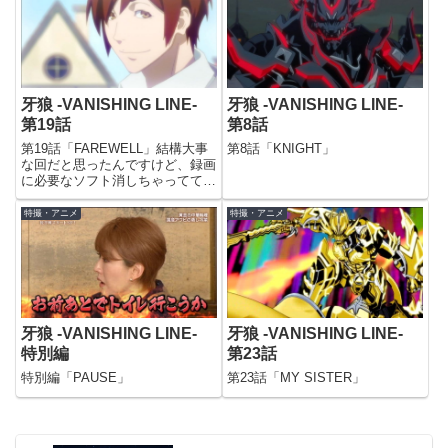
牙狼 -VANISHING LINE-
牙狼 -VANISHING LINE-
第19話
第8話
第19話「FAREWELL」結構大事
第8話「KNIGHT」
な回だと思ったんですけど、録画
に必要なソフト消しちゃっててそ
れどころじゃありませんでしたｗ
すみません…
特撮・アニメ
特撮・アニメ
牙狼 -VANISHING LINE-
牙狼 -VANISHING LINE-
特別編
第23話
特別編「PAUSE」
第23話「MY SISTER」