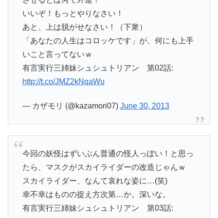
いいぞ！もっとやりなさい！
あと、上は脱がせなさい！（下衆）
「あなたの人生はコロッケです」が、何にも上手
いこと言ってないｗ
有言実行三姉妹シュシュトリアン 第02話:
http://t.co/JMZ2kNqaWu
— カザモリ (@kazamori07)
June 30, 2013
今回の妖怪はずいぶん普通の怪人っぽい！と思っ
たら、マスクがスカイライダーの改造じゃんｗ
スカイライダー、なんて哀れな姿に…(笑)
幸不幸はものの捉え方次第…か。深いな。
有言実行三姉妹シュシュトリアン 第03話: