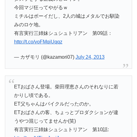
今回マジ狂ってやがるｗ
ミチルはボーイだし、2人の城はメタルでお馴染
みのロケ地。
有言実行三姉妹シュシュトリアン 第09話：
http://t.co/voFMqiUqqz
— カザモリ (@kazamori07)
July 24, 2013
ETおばさん登場。柴田理恵さんのそれなりに若
かりし頃である。
ET父ちゃんはバイクルだったのか。
ETおばさんの客、ちょっとプロダクションが違
うやつ混じってませんか(笑)
有言実行三姉妹シュシュトリアン 第10話: