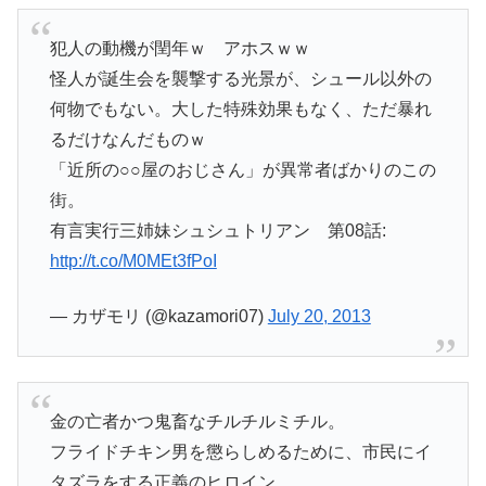
犯人の動機が閏年ｗ アホスｗｗ
怪人が誕生会を襲撃する光景が、シュール以外の
何物でもない。大した特殊効果もなく、ただ暴れ
るだけなんだものｗ
「近所の○○屋のおじさん」が異常者ばかりのこの
街。
有言実行三姉妹シュシュトリアン 第08話:
http://t.co/M0MEt3fPoI
— カザモリ (@kazamori07)
July 20, 2013
金の亡者かつ鬼畜なチルチルミチル。
フライドチキン男を懲らしめるために、市民にイ
タズラをする正義のヒロイン。