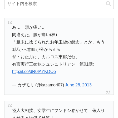
あ… 頭が痛い…
間違えた。腹が痛い(棒)
「粗末に捨てられたお年玉袋の怨念」とか、もう
1話から意味が分からんｗ
ザ・お正月は、カルロス東郷だね。
有言実行三姉妹シュシュトリアン 第01話:
http://t.co/dR0IAYKDOb
— カザモリ (@kazamori07)
June 28, 2013
怪人大相撲、女学生にフンドシ巻かせて土俵入り
させるとは何て外道！