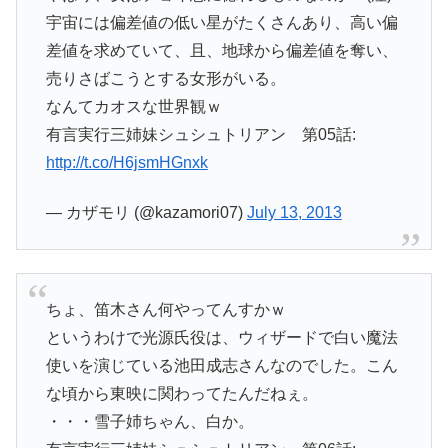
宇宙には偏差値の低い星がたくさんあり、高い偏
差値を求めていて、且、地球から偏差値を奪い、
売りさばこうとする女形がいる。
なんてカオスな世界観ｗ
有言実行三姉妹シュシュトリアン 第05話:
http://t.co/H6jsmHGnxk
— カザモリ (@kazamori07)
July 13, 2013
ちょ、笛木さん何やってんすかｗ
というわけで光源氏役は、ウィザードで白い魔法
使いを演じている池田成志さんなのでした。こん
な頃から東映に関わってたんだねぇ。
・・・雪子姉ちゃん、白か。