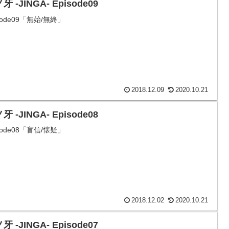
牙 -JINGA- Episode09
isode09「無始/無終」
2018.12.09
2020.10.21
牙 -JINGA- Episode08
isode08「盲信/懐疑」
2018.12.02
2020.10.21
牙 -JINGA- Episode07