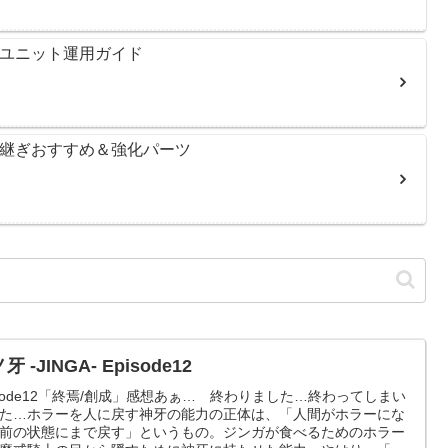
＆ユニット運用ガイド
き継ぎおすすめ＆強化パーツ
牙 -JINGA- Episode12
isode12「終焉/創成」感想あぁ… 終わりました…終わってしまい
た…ホラーを人に戻す神牙の能力の正体は、「人間がホラーにな
前の状態にまで戻す」というもの。ジンガが食べるためのホラー