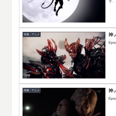
を、
度ホ
神ノ
特撮・アニメ
Ep
神ノ
特撮・アニメ
Ep