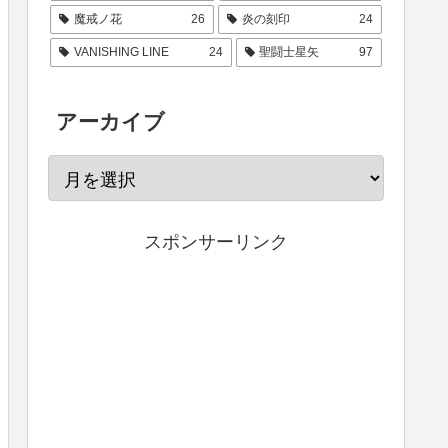
魔戒ノ花
26
炎の刻印
24
VANISHING LINE
24
聖闘士星矢
97
アーカイブ
スポンサーリンク