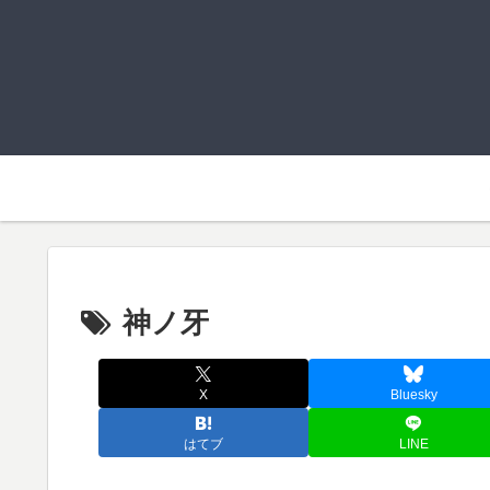
神ノ牙
X
Bluesky
はてブ
LINE