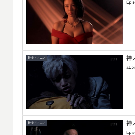
Ep
神ノ
特撮・アニメ
aE
神ノ
特撮・アニメ
Ep