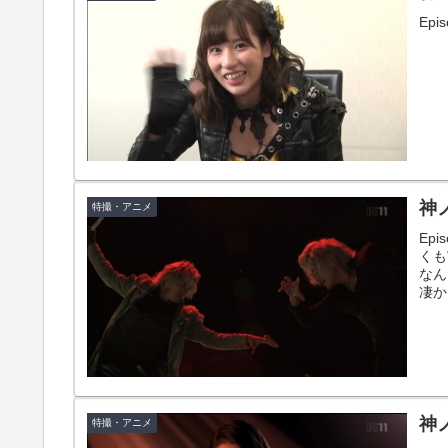
Epi
神ノ
特撮・アニメ
Ep
くも
なん
凄か
てい
神ノ
特撮・アニメ