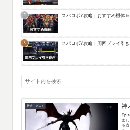
スパロボY攻略｜おすすめ機体
スパロボY攻略｜周回プレイ引
神ノ
特撮・アニメ
Ep
まし
る直