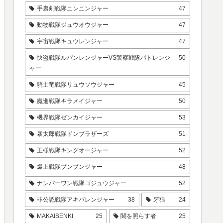
手裏剣戦隊ニンニンジャー
47
動物戦隊ジュウオウジャー
47
宇宙戦隊キュウレンジャー
47
快盗戦隊ルパンレンジャーVS警察戦隊パトレンジ
50
ャー
騎士竜戦隊リュウソウジャー
45
魔進戦隊キラメイジャー
50
機界戦隊ゼンカイジャー
53
暴太郎戦隊ドンブラザーズ
51
王様戦隊キングオージャー
52
爆上戦隊ブンブンジャー
48
ナンバーワン戦隊ゴジュウジャー
52
非公認戦隊アキバレンジャー
38
牙狼
24
MAKAISENKI
25
闇を照らす者
25