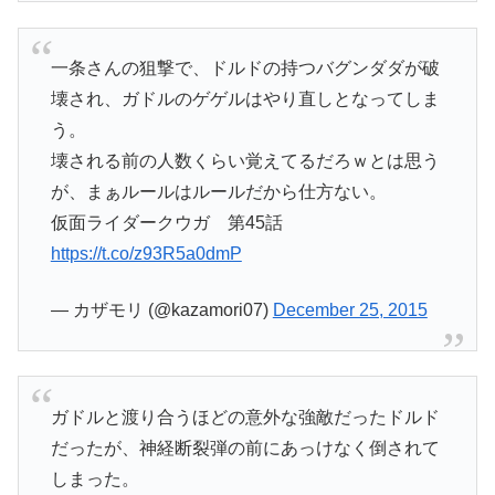
一条さんの狙撃で、ドルドの持つバグンダダが破
壊され、ガドルのゲゲルはやり直しとなってしま
う。
壊される前の人数くらい覚えてるだろｗとは思う
が、まぁルールはルールだから仕方ない。
仮面ライダークウガ 第45話
https://t.co/z93R5a0dmP
— カザモリ (@kazamori07)
December 25, 2015
ガドルと渡り合うほどの意外な強敵だったドルド
だったが、神経断裂弾の前にあっけなく倒されて
しまった。