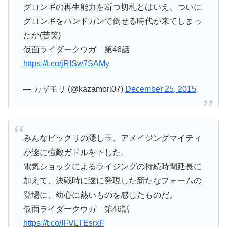
グロンギの再生能力を断つ切札とはいえ、ついに
グロンギをハンドガンで倒せる時代が来てしまっ
たか(苦笑)
仮面ライダークウガ 第46話
https://t.co/jRISw7SAMy
— カザモリ (@kazamori07)
December 25, 2015
みんなビックリの隠し玉、アメイジングマイティ
が遂に強敵ガドルを下した。
電気ショックによるライジングの持続時間延長に
加えて、決戦時に遂に発現した新たなフォームの
登場に、幼心に熱いものを感じたものだ。
仮面ライダークウガ 第46話
https://t.co/IFVLTEsrxF