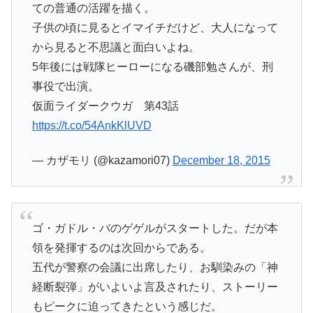
ての普通の活躍を描く。
子供の頃に見るとイマイチだけど、大人になって
から見ると不思議と面白いよね。
5年後には戦隊ヒーローになる磯部勉さんが、刑
事役で出演。
仮面ライダークウガ 第43話
https://t.co/54AnkKlUVD
— カザモリ (@kazamori07)
December 18, 2015
ゴ・ガドル・バのゲゲルがスタートした。だが本
領を発揮するのは次回からである。
五代が警察の会議に出席したり、お馴染みの「神
経断裂弾」がいよいよ言及されたり、ストーリー
もピークに迫ってきたという感じだ。