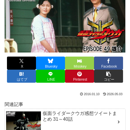
X
Bluesky
Misskey
Facebook
はてブ
LINE
Pinterest
コピー
2016.01.10
2026.05.03
関連記事
仮面ライダークウガ感想ツイートま
とめ 31～40話