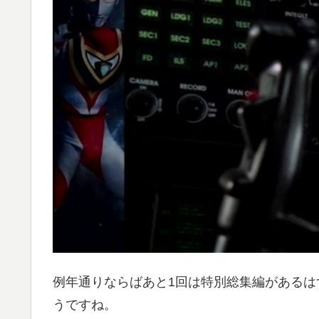
例年通りならばあと1回は特別総集編があるは
うですね。