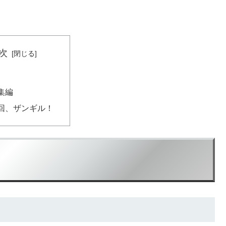
次
集編
回、ザンギル！