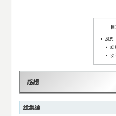
目
感想
総
次
感想
総集編