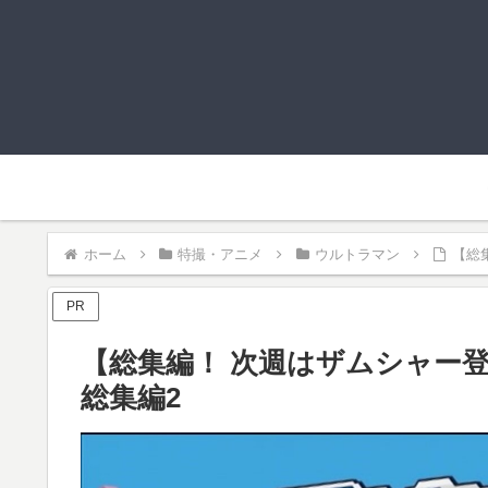
ホーム
特撮・アニメ
ウルトラマン
【総
PR
【総集編！ 次週はザムシャー
総集編2