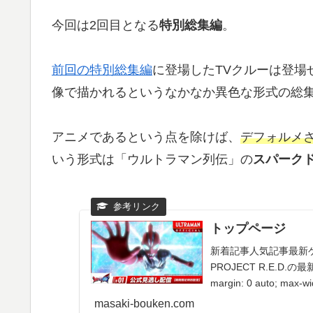
今回は2回目となる
特別総集編
。
前回の特別総集編
に登場したTVクルーは登場
像で描かれるというなかなか異色な形式の総
アニメであるという点を除けば、
デフォルメ
いう形式は「ウルトラマン列伝」の
スパーク
トップページ
新着記事人気記事最新
PROJECT R.E.D.の最新回
margin: 0 auto; max-wi
masaki-bouken.com