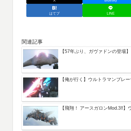
X
Bluesky
はてブ
LINE
関連記事
【57年ぶり、ガヴァドンの登場】
【俺が行く】ウルトラマンブレーザ
【飛翔！ アースガロンMod.3!!