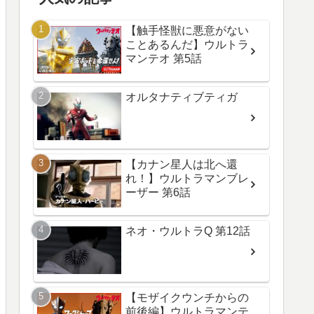
【触手怪獣に悪意がない
ことあるんだ】ウルトラ
マンテオ 第5話
オルタナティブティガ
【カナン星人は北へ還
れ！】ウルトラマンブレ
ーザー 第6話
ネオ・ウルトラQ 第12話
【モザイクウンチからの
前後編】ウルトラマンテ