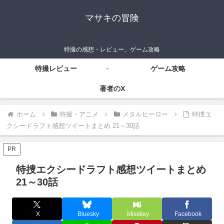
マサキの冒険
特撮の感想・レビュー、ゲーム攻略
特撮レビュー
ゲーム攻略
著者のX
ホーム
特撮・アニメ
メタルヒーロー
特捜エ
クシードラフト感想ツイートまとめ 21～30話
PR
特捜エクシードラフト感想ツイートまとめ
21～30話
X
Bluesky
Misskey
Facebook