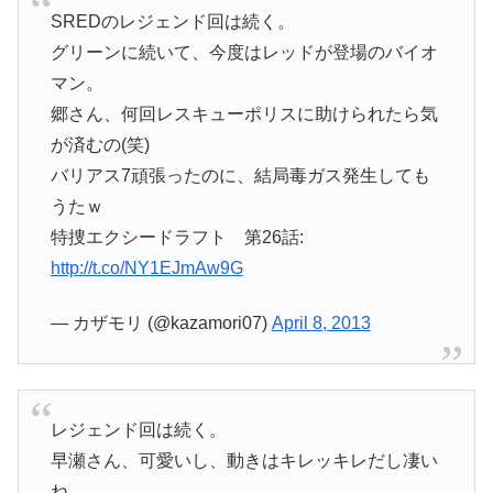
SREDのレジェンド回は続く。
グリーンに続いて、今度はレッドが登場のバイオ
マン。
郷さん、何回レスキューポリスに助けられたら気
が済むの(笑)
バリアス7頑張ったのに、結局毒ガス発生しても
うたｗ
特捜エクシードラフト 第26話:
http://t.co/NY1EJmAw9G
— カザモリ (@kazamori07)
April 8, 2013
レジェンド回は続く。
早瀬さん、可愛いし、動きはキレッキレだし凄い
ね。