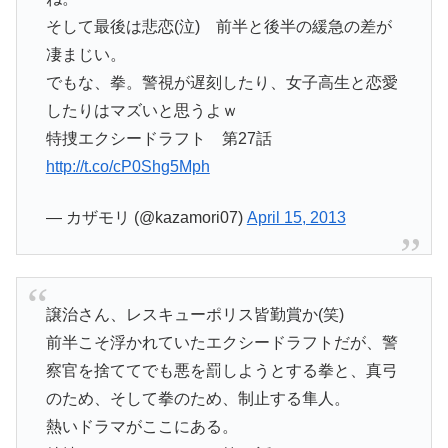
そして最後は悲恋(泣) 前半と後半の緩急の差が
凄まじい。
でもな、拳。警視が遅刻したり、女子高生と恋愛
したりはマズいと思うよｗ
特捜エクシードラフト 第27話
http://t.co/cP0Shg5Mph
— カザモリ (@kazamori07)
April 15, 2013
譲治さん、レスキューポリス皆勤賞か(笑)
前半こそ浮かれていたエクシードラフトだが、警
察官を捨ててでも悪を罰しようとする拳と、真弓
のため、そして拳のため、制止する隼人。
熱いドラマがここにある。