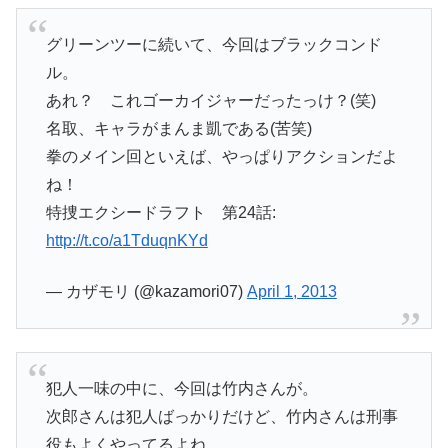
グリーンツーに続いて、今回はブラックコンド
ル。
あれ？ これゴーカイジャーだったっけ？(笑)
名取、キャラがまんま凱である(苦笑)
拳のメイン回といえば、やっぱりアクションだよ
ね！
特捜エクシードラフト 第24話:
http://t.co/a1TduqnKYd
— カザモリ (@kazamori07)
April 1, 2013
犯人一味の中に、今回は竹内さんが。
次郎さんは犯人ばっかりだけど、竹内さんは刑事
役もよくやってるよね。