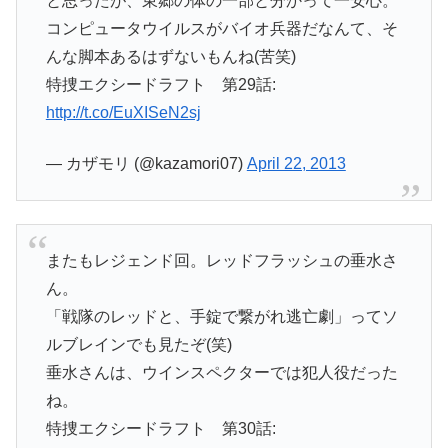
と思ったが、東郷の体の一部と分かって一安心。
コンピュータウイルスがバイオ兵器だなんて、そ
んな脚本あるはずないもんね(苦笑)
特捜エクシードラフト 第29話:
http://t.co/EuXISeN2sj
— カザモリ (@kazamori07)
April 22, 2013
またもレジェンド回。レッドフラッシュの垂水さ
ん。
「戦隊のレッドと、手錠で繋がれ逃亡劇」ってソ
ルブレインでも見たぞ(笑)
垂水さんは、ウインスペクターでは犯人役だった
ね。
特捜エクシードラフト 第30話: