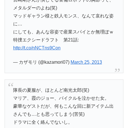
メタルダーのよね(笑)
マッドギャラン様と鉄人モンス、なんて哀れな姿
に…
にしても、あんな容姿で産業スパイとか無理ぽｗ
特捜エクシードラフト 第21話:
http://t.co/nNCTns9Con
— カザモリ (@kazamori07)
March 25, 2013
隊長の夏服が、ほとんど南光太郎(笑)
マリア、霞のジョー、バイクルを泣かせた女。
豪華なゲストだが、何もこんな回に新アイテム出
さんでも…とも思ってしまう(苦笑)
ドラマに全く絡んでないし。