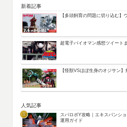
新着記事
【多頭飼育の問題に切り込む】ウ
超電子バイオマン感想ツイートまと
【怪獣VSほぼ生身のオジサン】
人気記事
スパロボY攻略｜エキスパンシ
運用ガイド