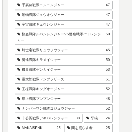
手裏剣戦隊ニンニンジャー
47
動物戦隊ジュウオウジャー
47
宇宙戦隊キュウレンジャー
47
快盗戦隊ルパンレンジャーVS警察戦隊パトレンジ
50
ャー
騎士竜戦隊リュウソウジャー
45
魔進戦隊キラメイジャー
50
機界戦隊ゼンカイジャー
53
暴太郎戦隊ドンブラザーズ
51
王様戦隊キングオージャー
52
爆上戦隊ブンブンジャー
48
ナンバーワン戦隊ゴジュウジャー
52
非公認戦隊アキバレンジャー
38
牙狼
24
MAKAISENKI
25
闇を照らす者
25