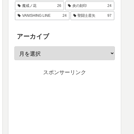
魔戒ノ花
26
炎の刻印
24
VANISHING LINE
24
聖闘士星矢
97
アーカイブ
スポンサーリンク